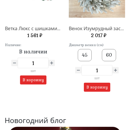
Ветка Люкс с шишками и ягодами
Венок Изумрудный заснеженный
1 561 ₽
2 017 ₽
Наличие:
Диаметр венка (см)
В наличии
45
60
шт
шт
В корзину
В корзину
Новогодний блог