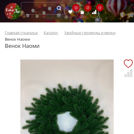
0
0
0
Главная страница
Каталог
Хвойные гирлянды и венки
Венок Наоми
Венок Наоми