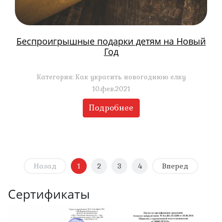
Беспроигрышные подарки детям на Новый
Год
Категория: Как украсить новогоднюю елку
10.фев.2021
Подробнее
Назад
1
2
3
4
Вперед
Сертификаты