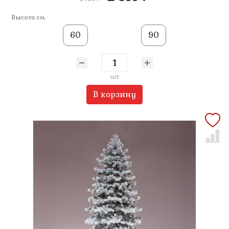
Высота см.
60
90
шт
В корзину