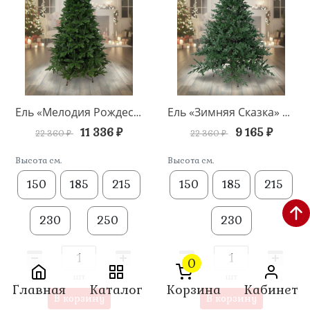
Ель «Мелодия Рождества» напольная
Ель «Зимняя Сказка» напольная
11 336 ₽
9 165 ₽
22 360 ₽
22 360 ₽
Высота см.
Высота см.
150
185
215
150
185
215
230
250
230
0
шт
шт
Главная
Каталог
Корзина
Кабинет
В корзину
В корзину