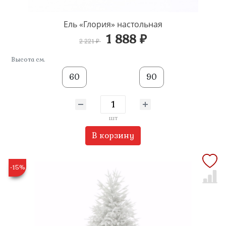
Ель «Глория» настольная
1 888 ₽
2 221 ₽
Высота см.
60
90
шт
В корзину
-15%