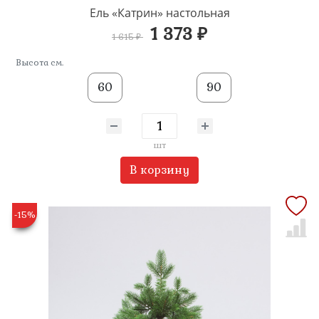
Ель «Катрин» настольная
1 373 ₽
1 615 ₽
Высота см.
60
90
шт
В корзину
-15%