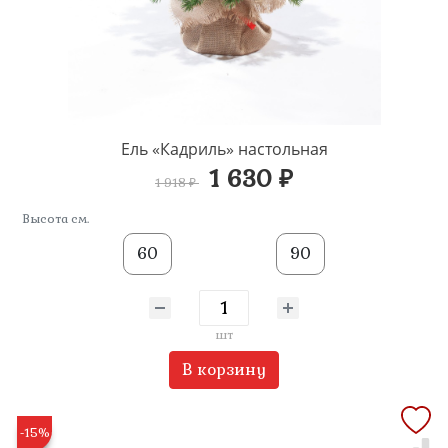
Ель «Кадриль» настольная
1 630 ₽
1 918 ₽
Высота см.
60
90
шт
В корзину
-15%