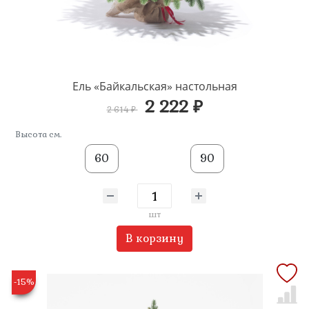
Ель «Байкальская» настольная
2 222 ₽
2 614 ₽
Высота см.
60
90
шт
В корзину
-15%