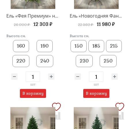
Ель «Фея Премиум» напольная
Ель «Новогодняя Фантазия» напольная
12 303 ₽
11 980 ₽
26 000 ₽
22 360 ₽
Высота см.
Высота см.
160
190
150
185
215
220
240
230
250
шт
шт
В корзину
В корзину