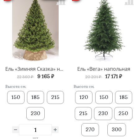
Ель «Вега» напольная
Ель «Зимняя Сказка» напольная
9 165 ₽
17 171 ₽
22 360 ₽
20 201 ₽
Высота см.
Высота см.
150
185
215
120
150
185
230
215
230
250
270
300
шт