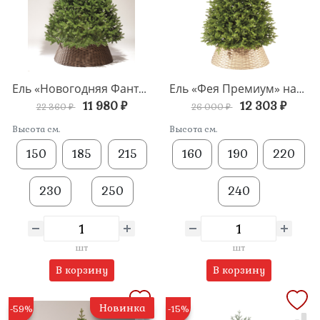
Ель «Новогодняя Фантазия» напольная
Ель «Фея Премиум» напольная
11 980 ₽
12 303 ₽
22 360 ₽
26 000 ₽
Высота см.
Высота см.
150
185
215
160
190
220
230
250
240
шт
шт
В корзину
В корзину
Новинка
-59%
-15%