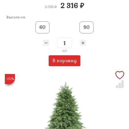
2 316 ₽
2 725 ₽
Высота см.
60
90
шт
В корзину
-15%