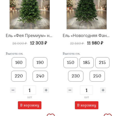
Ель «Фея Премиум» напольная
Ель «Новогодняя Фантазия» напольная
12 303 ₽
11 980 ₽
26 000 ₽
22 360 ₽
Высота см.
Высота см.
160
190
150
185
215
220
240
230
250
шт
шт
В корзину
В корзину