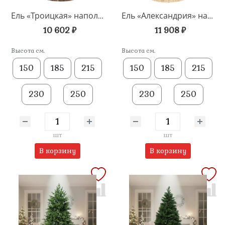
Ель «Троицкая» напольная
Ель «Александрия» напольная
10 602 ₽
11 908 ₽
Высота см.
Высота см.
150
185
215
150
185
215
230
250
230
250
шт
шт
В корзину
В корзину