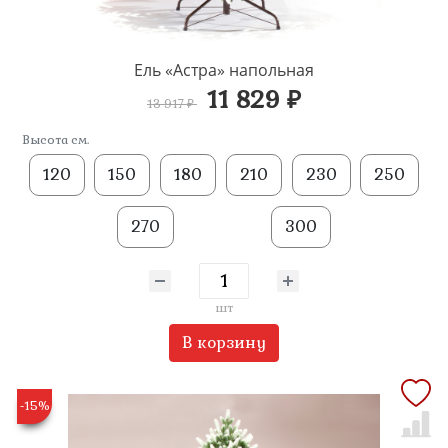
Ель «Астра» напольная
11 829 ₽
13 917 ₽
Высота см.
120
150
180
210
230
250
270
300
шт
В корзину
-15%