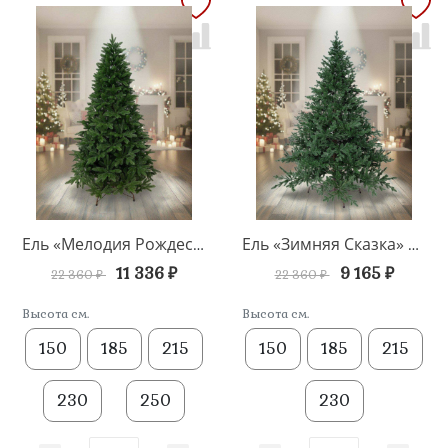
Ель «Мелодия Рождества» напольная
Ель «Зимняя Сказка» напольная
11 336 ₽
9 165 ₽
22 360 ₽
22 360 ₽
Высота см.
Высота см.
150
185
215
150
185
215
230
250
230