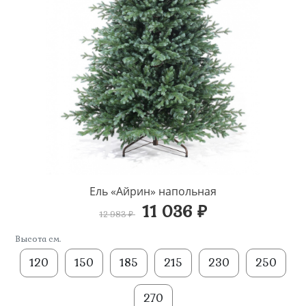
Ель «Айрин» напольная
11 036 ₽
12 983 ₽
Высота см.
120
150
185
215
230
250
270