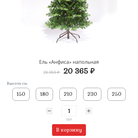
Ель «Анфиса» напольная
20 365 ₽
23 959 ₽
Высота см.
150
180
210
230
250
шт
В корзину