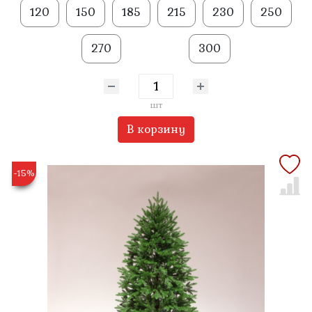
120
150
185
215
230
250
270
300
шт
В корзину
-15%