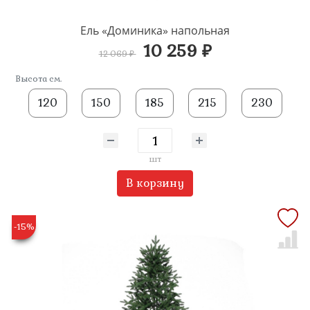
Ель «Доминика» напольная
10 259 ₽
12 069 ₽
Высота см.
120
150
185
215
230
шт
В корзину
-15%