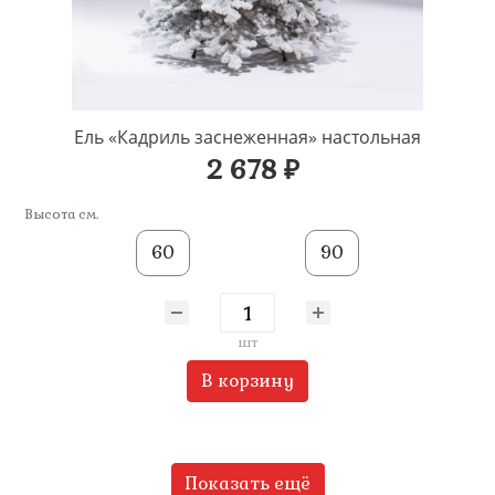
Ель «Кадриль заснеженная» настольная
2 678 ₽
Высота см.
60
90
шт
В корзину
Показать ещё