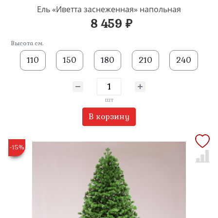
Ель «Иветта заснеженная» напольная
8 459 ₽
Высота см.
110
150
180
210
240
шт
В корзину
-15%