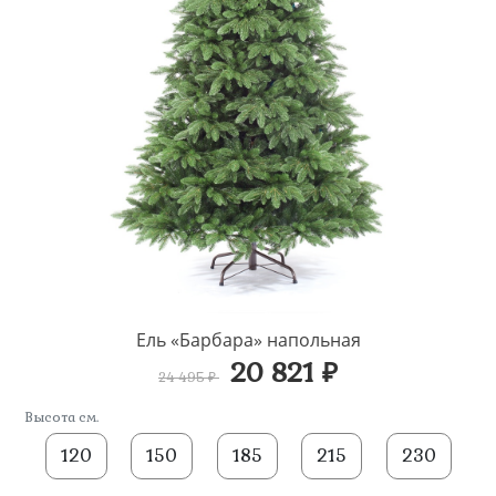
Ель «Барбара» напольная
20 821 ₽
24 495 ₽
Высота см.
120
150
185
215
230