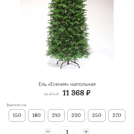
Ель «Есения» напольная
11 368 ₽
13 374 ₽
Высота см.
150
180
210
230
250
270