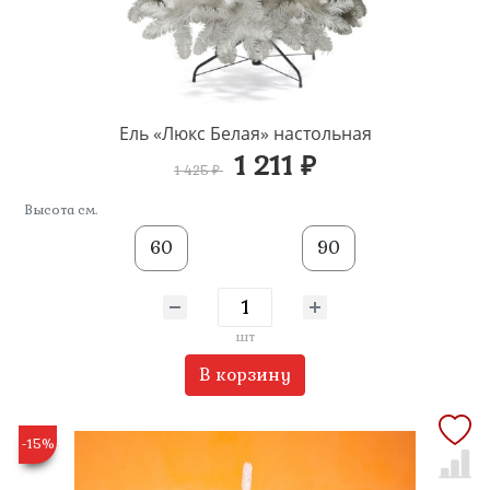
Ель «Люкс Белая» настольная
1 211 ₽
1 425 ₽
Высота см.
60
90
шт
В корзину
-15%