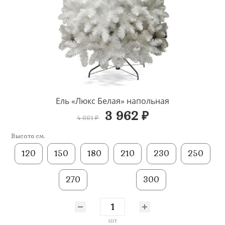
Ель «Люкс Белая» напольная
3 962 ₽
4 661 ₽
Высота см.
120
150
180
210
230
250
270
300
шт