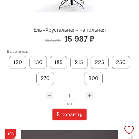
Ель «Хрустальная» напольная
15 937 ₽
18 749 ₽
Высота см.
120
150
185
215
225
250
270
300
шт
В корзину
-15%