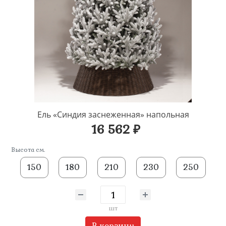
Ель «Синдия заснеженная» напольная
16 562 ₽
Высота см.
150
180
210
230
250
шт
В корзину