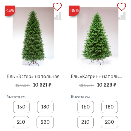
-15%
-15%
Ель «Эстер» напольная
Ель «Катрин» напольная
10 321 ₽
10 223 ₽
12 142 ₽
12 027 ₽
Высота см.
Высота см.
150
180
150
180
210
230
210
230