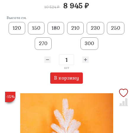
8 945 ₽
10 524 ₽
Высота см.
120
150
180
210
230
250
270
300
шт
В корзину
-15%