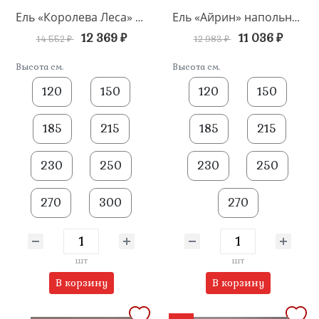
Ель «Королева Леса» напольная
Ель «Айрин» напольная
12 369 ₽
11 036 ₽
14 552 ₽
12 983 ₽
Высота см.
Высота см.
120
150
120
150
185
215
185
215
230
250
230
250
270
300
270
шт
шт
В корзину
В корзину