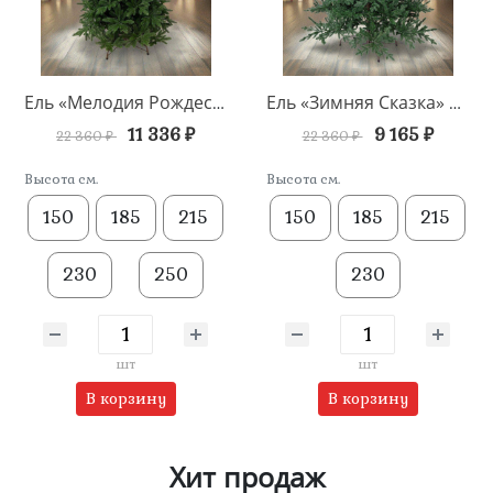
Ель «Мелодия Рождества» напольная
Ель «Зимняя Сказка» напольная
11 336 ₽
9 165 ₽
22 360 ₽
22 360 ₽
Высота см.
Высота см.
150
185
215
150
185
215
230
250
230
шт
шт
В корзину
В корзину
Хит продаж