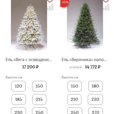
-15%
Ель «Вега с освещением заснеженная» напольная
Ель «Вероника» напольная
17 200 ₽
14 772 ₽
17 379 ₽
Высота см.
Высота см.
120
150
150
180
185
215
210
230
230
250
250
270