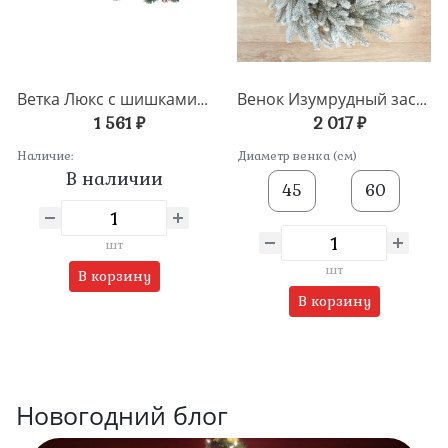
Ветка Люкс с шишками и ягодами
Венок Изумрудный заснеженный
1 561 ₽
2 017 ₽
Наличие:
Диаметр венка (см)
В наличии
45
60
шт
шт
В корзину
В корзину
Новогодний блог