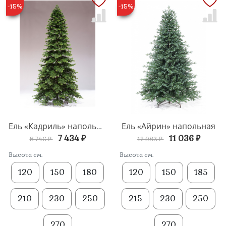
-15%
-15%
Ель «Айрин» напольная
Ель «Кадриль» напольная
7 434 ₽
11 036 ₽
8 746 ₽
12 983 ₽
Высота см.
Высота см.
120
150
180
120
150
185
210
230
250
215
230
250
270
270