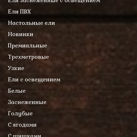
Ели заснеженные с освещением
Ели ПВХ
Настольные ели
Новинки
Премиальные
Трехметровые
Узкие
Ели с освещением
Белые
Заснеженные
Голубые
С ягодами
С шишками