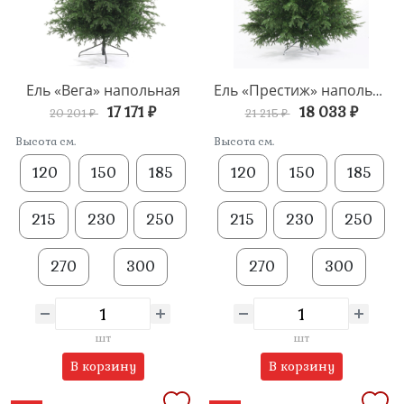
Ель «Вега» напольная
Ель «Престиж» напольная
17 171 ₽
18 033 ₽
20 201 ₽
21 215 ₽
Высота см.
Высота см.
120
150
185
120
150
185
215
230
250
215
230
250
270
300
270
300
шт
шт
В корзину
В корзину