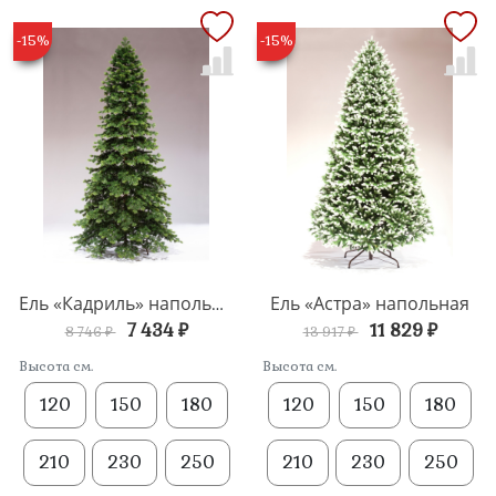
-15%
-15%
Ель «Астра» напольная
Ель «Кадриль» напольная
7 434 ₽
11 829 ₽
8 746 ₽
13 917 ₽
Высота см.
Высота см.
120
150
180
120
150
180
210
230
250
210
230
250