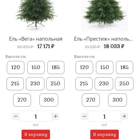
Ель «Вега» напольная
Ель «Престиж» напольная
17 171 ₽
18 033 ₽
20 201 ₽
21 215 ₽
Высота см.
Высота см.
120
150
185
120
150
185
215
230
250
215
230
250
270
300
270
300
шт
шт
В корзину
В корзину