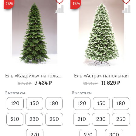
-15%
-15%
Ель «Астра» напольная
Ель «Кадриль» напольная
7 434 ₽
11 829 ₽
8 746 ₽
13 917 ₽
Высота см.
Высота см.
120
150
180
120
150
180
210
230
250
210
230
250
270
270
300