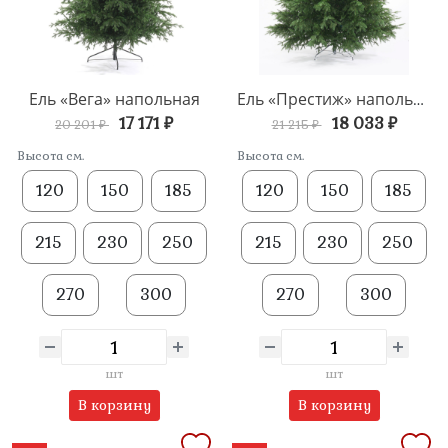
Ель «Вега» напольная
Ель «Престиж» напольная
17 171 ₽
18 033 ₽
20 201 ₽
21 215 ₽
Высота см.
Высота см.
120
150
185
120
150
185
215
230
250
215
230
250
270
300
270
300
шт
шт
В корзину
В корзину