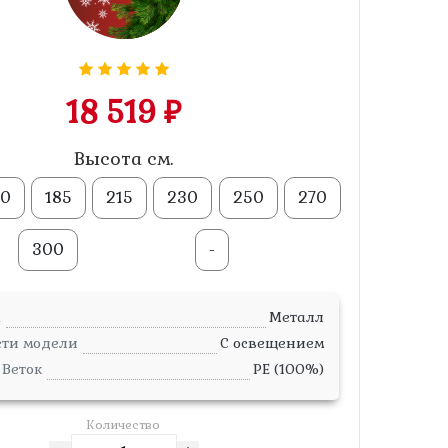
18 519 ₽
Высота см.
50
185
215
230
250
270
300
-
а
Металл
сти модели
С освещением
Веток
PE (100%)
Количество