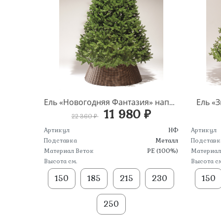
Ель «
Ель «Новогодняя Фантазия» напольная
11 980 ₽
22 360 ₽
Артикул
НФ
Артикул
Подставка
Металл
Подставк
Материал Веток
PE (100%)
Материал
Высота см.
Высота см
150
185
215
230
150
250