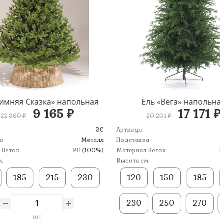
Зимняя Сказка» напольная
Ель «Вега» напольн
9 165 ₽
17 171 
22 360 ₽
20 201 ₽
ЗС
Артикул
а
Металл
Подставка
 Веток
PE (100%)
Материал Веток
.
Высота см.
185
215
230
120
150
185
230
250
270
шт