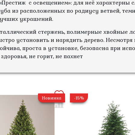
«Престиж с освещением»: для неё характерны 
ба из расположенных по радиусу ветвей, темн
лучших украшений.
еталлический стержень, полимерные хвойные л
ыстро установить и нарядить дерево. Несмотр
ойчива, проста в установке, безопасна при исп
здоровья, не горит, не пахнет
Новинка
-15%