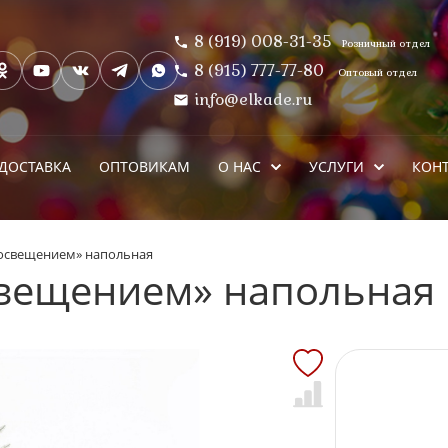
8 (919) 008-31-35
Розничный отдел
8 (915) 777-77-80
Оптовый отдел
info@elkade.ru
ДОСТАВКА
ОПТОВИКАМ
О НАС
УСЛУГИ
КОН
 освещением» напольная
свещением» напольная