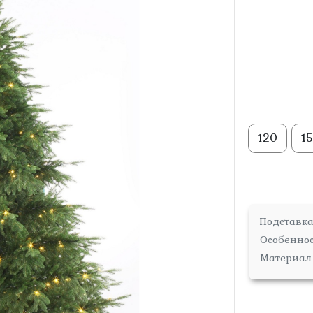
120
1
Подставк
Особенно
Материал 