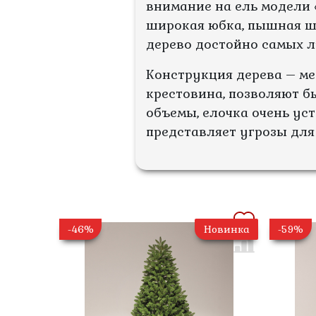
внимание на ель модели 
широкая юбка, пышная шу
дерево достойно самых 
Конструкция дерева – м
крестовина, позволяют б
объемы, елочка очень уст
представляет угрозы для 
-46%
Новинка
-59%