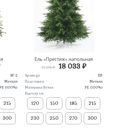
ая
Ель «Престиж» напольная
₽
18 033 ₽
21 215 ₽
ВГ-2
Артикул
ПР
Металл
Подставка
Металл
PE (100%)
Материал Веток
PE (100%)
Высота см.
215
120
150
185
215
300
230
250
270
300