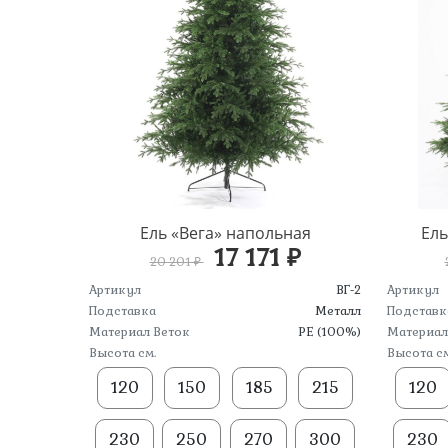
Ель «Вега» напольная
Ель
17 171 ₽
20 201 ₽
Артикул
ВГ-2
Артикул
Подставка
Металл
Подставк
Материал Веток
PE (100%)
Материал
Высота см.
Высота см
120
150
185
215
120
230
250
270
300
230