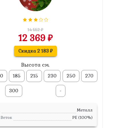
14 552 ₽
12 369 ₽
Скидка 2 183 ₽
Высота см.
50
185
215
230
250
270
300
-
а
Металл
Веток
PE (100%)