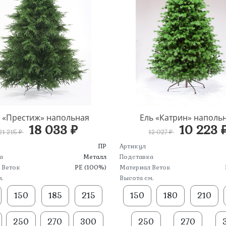
 «Престиж» напольная
Ель «Катрин» наполь
18 033 ₽
10 223 
21 215 ₽
12 027 ₽
ПР
Артикул
а
Металл
Подставка
 Веток
PE (100%)
Материал Веток
.
Высота см.
150
185
215
150
180
210
250
270
300
250
270