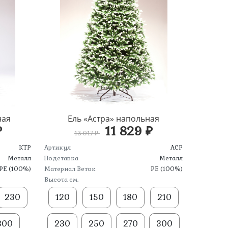
ная
Ель «Астра» напольная
₽
11 829 ₽
13 917 ₽
КТР
Артикул
АСР
Металл
Подставка
Металл
PE (100%)
Материал Веток
PE (100%)
Высота см.
230
120
150
180
210
300
230
250
270
300