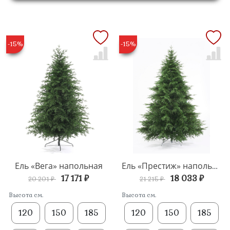
-15%
-15%
Ель «Вега» напольная
Ель «Престиж» напольная
17 171 ₽
18 033 ₽
20 201 ₽
21 215 ₽
Высота см.
Высота см.
120
150
185
120
150
185