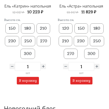
Ель «Катрин» напольная
Ель «Астра» напольная
10 223 ₽
11 829 ₽
12 027 ₽
13 917 ₽
Высота см.
Высота см.
150
180
210
120
150
180
230
250
270
210
230
250
300
270
300
шт
шт
В корзину
В корзину
Новогодний блог