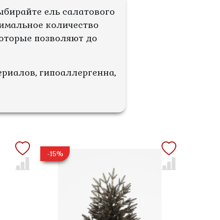
ыбирайте ель салатового
нимальное количество
оторые позволяют до
ериалов, гипоаллергенна,
-15%