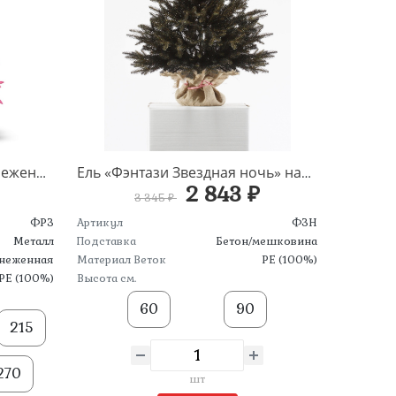
Ель «Фэнтази Розовая заснеженная» напольная
Ель «Фэнтази Звездная ночь» настольная
2 843 ₽
3 345 ₽
ФРЗ
Артикул
ФЗН
Металл
Подставка
Бетон/мешковина
неженная
Материал Веток
PE (100%)
PE (100%)
Высота см.
60
90
215
270
шт