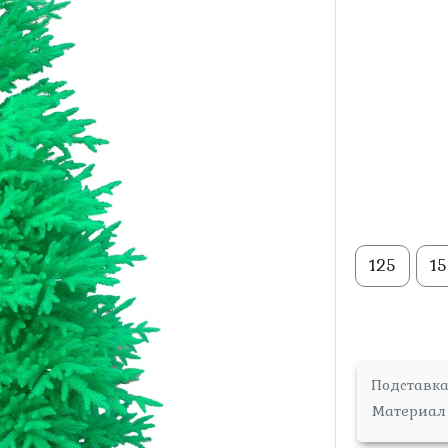
125
1
Подставк
Материал 