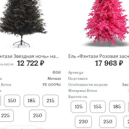
Ель «Фэнтази Звездная ночь» напольная
12 722 ₽
17 963 ₽
14 967 ₽
ФЗН
Артикул
а
Металл
Подставка
 Веток
PE (100%)
Особенности модели
Зас
.
Материал Веток
Высота см.
150
185
215
125
155
185
225
250
230
250