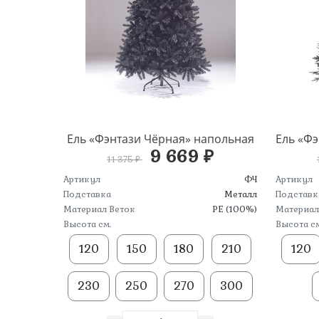
Ель «Фэнтази Чёрная» напольная
9 669 ₽
11 375 ₽
Артикул
ФЧ
Артикул
Подставка
Металл
Подставк
Материал Веток
PE (100%)
Материал
Высота см.
Высота см
120
150
180
210
120
230
250
270
300