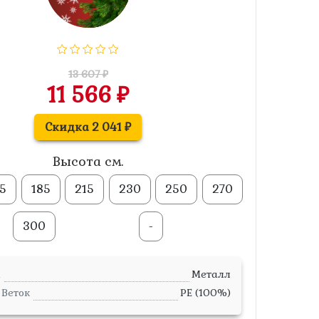
13 607 ₽
11 566 ₽
Скидка 2 041 ₽
Высота см.
55
185
215
230
250
270
300
-
а
Металл
Веток
PE (100%)