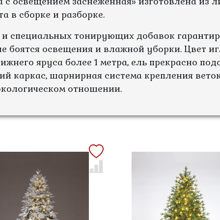
а с освещением заснеженная» изготовлена из л
та в сборке и разборке.
 и специальных тонирующих добавок гарантир
 не боятся освещения и влажной уборки. Цвет и
ижнего яруса более 1 метра, ель прекрасно по
й каркас, шарнирная система крепления веток,
экологическом отношении.