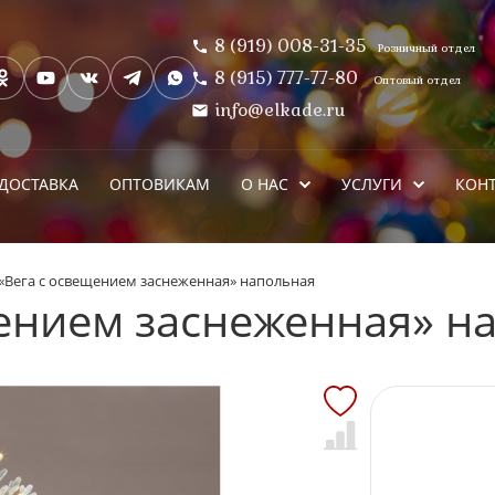
8 (919) 008-31-35
Розничный отдел
8 (915) 777-77-80
Оптовый отдел
info@elkade.ru
ДОСТАВКА
ОПТОВИКАМ
О НАС
УСЛУГИ
КОН
 «Вега с освещением заснеженная» напольная
щением заснеженная» н