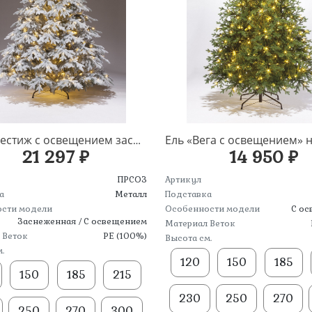
Ель «Престиж с освещением заснеженный» напольная
21 297 ₽
14 950 ₽
ПРСОЗ
Артикул
а
Металл
Подставка
сти модели
Особенности модели
С о
Заснеженная / С освещением
Материал Веток
 Веток
PE (100%)
Высота см.
.
120
150
185
150
185
215
230
250
270
250
270
300