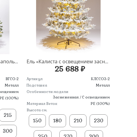
Ель «Вега с освещением» напольная
Ель «Калиста с освещением заснеженная» напольная
25 688 ₽
ВГСО-2
Артикул
КЛССОЗ-2
Металл
Подставка
Металл
свещением
Особенности модели
Заснеженная / С освещением
PE (100%)
Материал Веток
PE (100%)
Высота см.
215
150
180
210
230
300
250
270
300