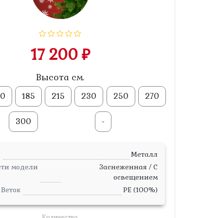
17 200 ₽
Высота см.
50
185
215
230
250
270
300
-
а
Металл
сти модели
Заснеженная / С
освещением
Веток
PE (100%)
Количество