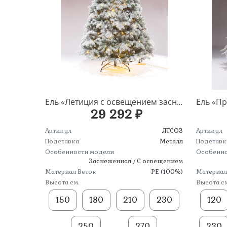
Ель «Летиция с освещением заснеженная» напольная
29 292 ₽
Артикул
ЛТСОЗ
Артикул
Подставка
Металл
Подставк
Особенности модели
Особенно
Заснеженная / С освещением
Материал Веток
PE (100%)
Материал
Высота см.
Высота см
150
180
210
230
120
250
270
230