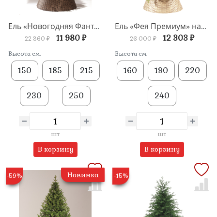
Ель «Новогодняя Фантазия» напольная
Ель «Фея Премиум» напольная
11 980 ₽
12 303 ₽
22 360 ₽
26 000 ₽
Высота см.
Высота см.
150
185
215
160
190
220
230
250
240
шт
шт
В корзину
В корзину
Новинка
-59%
-15%