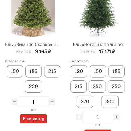
Ель «Вега» напольная
Ель «Зимняя Сказка» напольная
9 165 ₽
17 171 ₽
22 360 ₽
20 201 ₽
Высота см.
Высота см.
150
185
215
120
150
185
230
215
230
250
270
300
шт
В корзину
шт