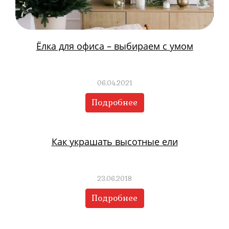
Ёлка для офиса – выбираем с умом
06.04.2021
Подробнее
Как украшать высотные ели
23.06.2018
Подробнее