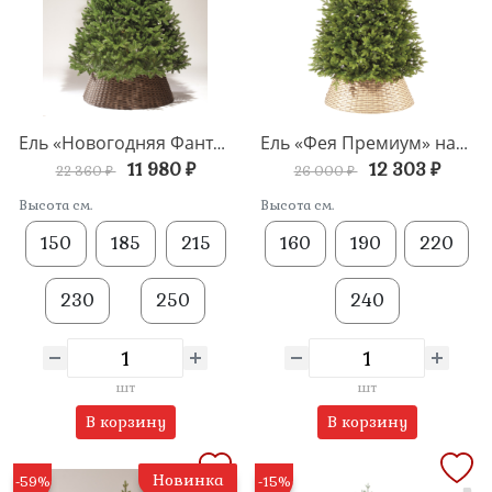
Ель «Новогодняя Фантазия» напольная
Ель «Фея Премиум» напольная
11 980 ₽
12 303 ₽
22 360 ₽
26 000 ₽
Высота см.
Высота см.
150
185
215
160
190
220
230
250
240
шт
шт
В корзину
В корзину
Новинка
-59%
-15%