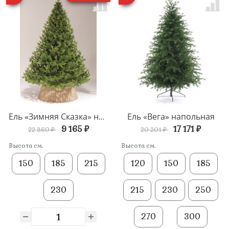
Ель «Вега» напольная
Ель «Зимняя Сказка» напольная
9 165 ₽
17 171 ₽
22 360 ₽
20 201 ₽
Высота см.
Высота см.
150
185
215
120
150
185
230
215
230
250
270
300