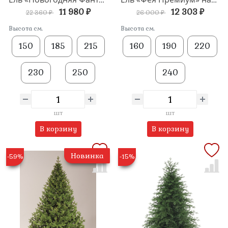
11 980 ₽
12 303 ₽
22 360 ₽
26 000 ₽
Высота см.
Высота см.
150
185
215
160
190
220
230
250
240
шт
шт
В корзину
В корзину
Новинка
-59%
-15%