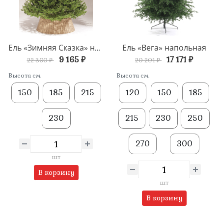
Ель «Вега» напольная
Ель «Зимняя Сказка» напольная
9 165 ₽
17 171 ₽
22 360 ₽
20 201 ₽
Высота см.
Высота см.
150
185
215
120
150
185
230
215
230
250
270
300
шт
В корзину
шт
В корзину