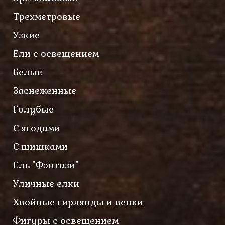
Трехметровые
Узкие
Ели с освещением
Белые
Заснеженные
Голубые
С ягодами
С шишками
Ель "Фэнтази"
Уличные елки
Хвойные гирлянды и венки
Фигуры с освещением