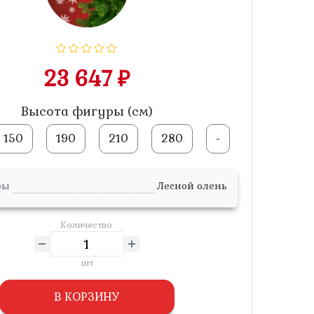
23 647 ₽
Высота фигуры (см)
150
190
210
280
-
ры
Лесной олень
Количество
шт
В КОРЗИНУ