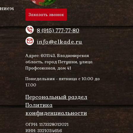
ением
Заказать звонок
8 (915) 777-77-80
info@elkade.ru
Адрес: 601143, Владимирская
область, город Петушки, улица
Профсоюзная, дом 41
Понедельник - пятница с 10.00 до
17.00
Персональный раздел
Политика
конфиденциальности
ОГРН: 1173328012021
ИНН: 3321034656