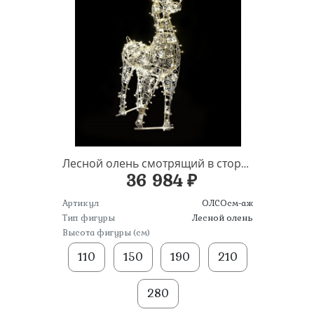
Лесной олень смотрящий в сторону с освещением (ажур)
36 984 ₽
Артикул
ОЛСОсм-аж
Тип фигуры
Лесной олень
Высота фигуры (см)
110
150
190
210
280