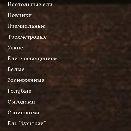
Настольные ели
Новинки
Премиальные
Трехметровые
Узкие
Ели с освещением
Белые
Заснеженные
Голубые
С ягодами
С шишками
Ель "Фэнтази"