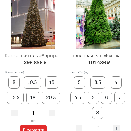
Каркасная ель «Аврора» 8-20,5 метров
Стволовая ель «Русская императрица» 3-8 метров
398 836 ₽
101 436 ₽
Высота (м)
Высота (м)
8
10.5
13
3
3.5
4
15.5
18
20.5
4.5
5
6
7
8
шт
В корзину