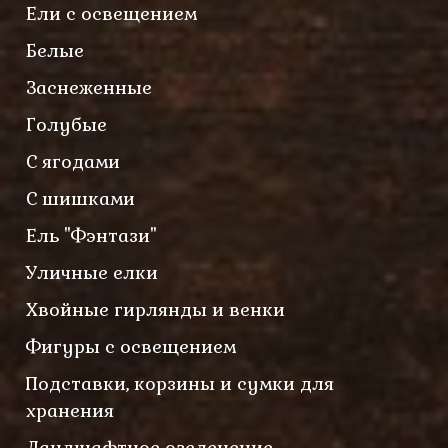
Ели с освещением
Белые
Заснеженные
Голубые
С ягодами
С шишками
Ель "Фэнтази"
Уличные елки
Хвойные гирлянды и венки
Фигуры с освещением
Подставки, корзины и сумки для
хранения
Ландшафтное озеленение