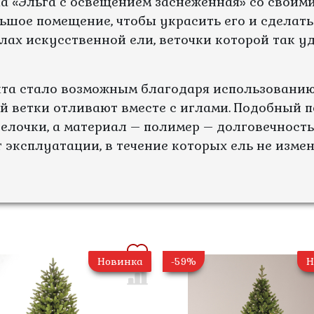
а «Эльга с освещением заснеженная» со своим
льшое помещение, чтобы украсить его и сделат
илах искусственной ели, веточки которой так 
кта стало возможным благодаря использованию
ой ветки отливают вместе с иглами. Подобный 
елочки, а материал – полимер – долговечность
ет эксплуатации, в течение которых ель не изм
Новинка
-59%
Н