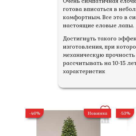
Очень симпатичная ёлочк
готова вписаться в небо
комфортным. Все это в с
настоящие еловые лапы.
Достигнуть такого эффе
изготовления, при котор
механическую прочность 
рассчитывать на 10-15 л
характеристик
-46%
Новинка
-53%