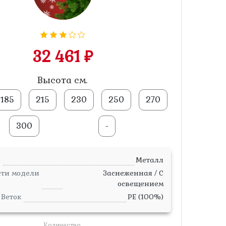
32 461 ₽
Высота см.
185
215
230
250
270
300
-
а
Металл
сти модели
Заснеженная / С
освещением
Веток
PE (100%)
Количество