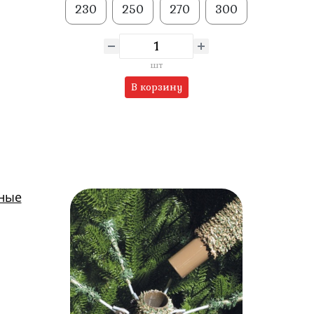
230
250
270
300
шт
В корзину
тные