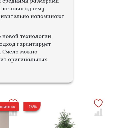
и средними размерами
ь по-новогоднему
удивительно напоминают
 новой технологии
подход гарантирует
. Смело можно
енит оригинальных
овинка
-15%