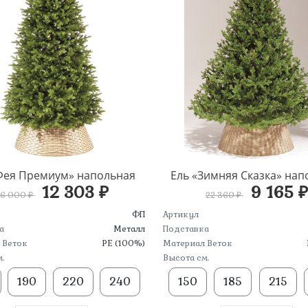
Фея Премиум» напольная
Ель «Зимняя Сказка» нап
12 303 ₽
9 165 ₽
6 000 ₽
22 360 ₽
ФП
Артикул
а
Металл
Подставка
 Веток
PE (100%)
Материал Веток
.
Высота см.
190
220
240
150
185
215