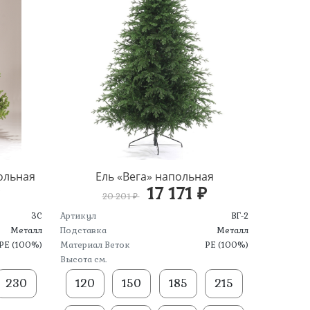
ольная
Ель «Вега» напольная
17 171 ₽
20 201 ₽
ЗС
Артикул
ВГ-2
Металл
Подставка
Металл
PE (100%)
Материал Веток
PE (100%)
Высота см.
230
120
150
185
215