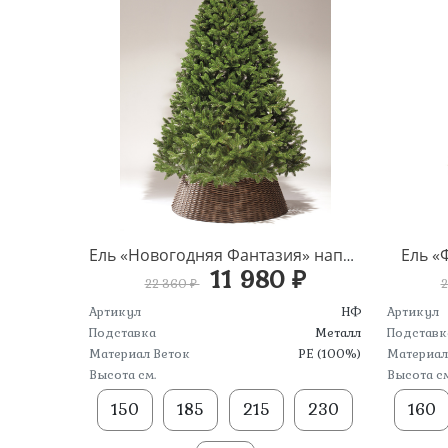
Ель «
Ель «Новогодняя Фантазия» напольная
11 980 ₽
22 360 ₽
2
Артикул
НФ
Артикул
Подставка
Металл
Подставк
Материал Веток
PE (100%)
Материал
Высота см.
Высота см
150
185
215
230
160